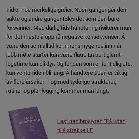
Autisme – hva vet vi?
Tid er noe merkelige greier. Noen ganger går den
Søvnproblemer som følge av autisme
sakte og andre ganger føles det som den bare
forsvinner. Med dårlig tids håndtering risikerer man
for det meste å oppnå negative konsekvenser. Å
være den som alltid kommer smygende inn når
HJERNEHELSE
jobb møte starter kan være flaut. En bort glemt
Nyheter
legetime kan bli dyr. Og for den som er for tidlig ute,
kan vente-tiden bli lang. Å håndtere tiden er viktig
Uten hjernehelse – ingen annen helse
av flere årsaker – og med tydelige strukturer,
Vår mystiske, fantastiske hjerne
rutiner og planlegging kommer man langt.
Last ned brosjyren “Få tiden
Ansvarlig utgiver: Takeda AS
til å strekke til”