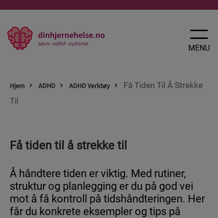
X
LUKK
MENU
Få Tiden Til Å Strekke
Hjem
ADHD
ADHD Verktøy
Til
SØVN
Få tiden til å strekke til
Nyheter
Slik takler du søvnproblemer
Å håndtere tiden er viktig. Med rutiner,
3 tips for bedre søvn
struktur og planlegging er du på god vei
Søvnens betydning for din hjernehelse
mot å få kontroll på tidshåndteringen. Her
får du konkrete eksempler og tips på
Rutiner er digg for søvnen