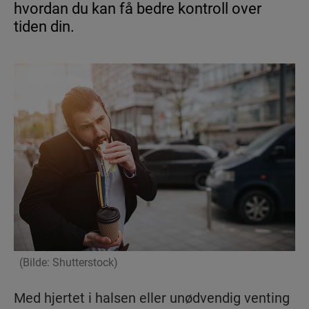
hvordan du kan få bedre kontroll over
tiden din.
ADHD
Nyheter
ADHD hos voksne
ADHD verktøy
ADHD hos barn
Leve med ADHD
(Bilde: Shutterstock)
AUTISME
Med hjertet i halsen eller unødvendig venting
Nyheter