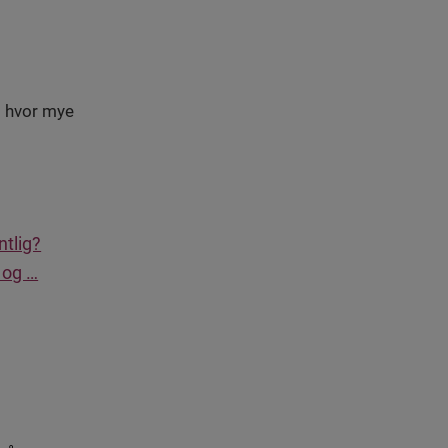
g hvor mye
ntlig?
 og …