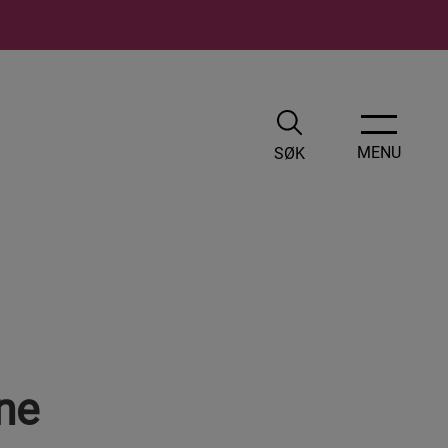
X
MENU
SØK
LUKK
UTISME
yheter
utisme – hva vet vi?
øvnproblemer som følge av autisme
ne