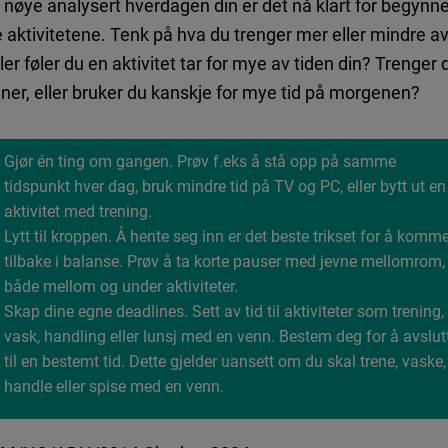
a nøye analysert hverdagen din er det nå klart for begynn
 aktivitetene. Tenk på hva du trenger mer eller mindre a
ler føler du en aktivitet tar for mye av tiden din? Trenger
iner, eller bruker du kanskje for mye tid på morgenen?
Gjør én ting om gangen. Prøv f.eks å stå opp på samme
tidspunkt hver dag, bruk mindre tid på TV og PC, eller bytt ut en
aktivitet med trening.
Lytt til kroppen. Å hente seg inn er det beste trikset for å komm
tilbake i balanse. Prøv å ta korte pauser med jevne mellomrom,
både mellom og under aktiviteter.
Skap dine egne deadlines. Sett av tid til aktiviteter som trening,
vask, handling eller lunsj med en venn. Bestem deg for å avslut
til en bestemt tid. Dette gjelder uansett om du skal trene, vaske,
handle eller spise med en venn.