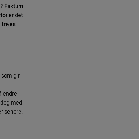
re? Faktum
for er det
 trives
 som gir
å endre
pe deg med
er senere.