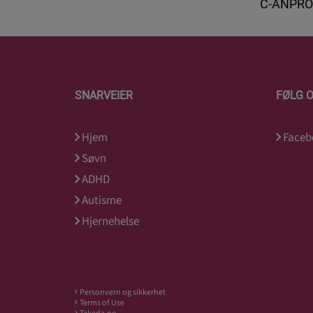
C-ANPRO
SNARVEIER
FØLG 
Hjem
Faceb
Søvn
ADHD
Autisme
Hjernehelse
Personvern og sikkerhet
Terms of Use