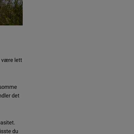
 være lett
morsomme
ndler det
asitet.
Visste du