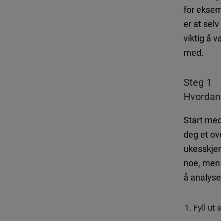
for eksem
er at sel
viktig å 
med.
Steg 1
Hvordan 
Start med
deg et ove
ukesskjem
noe, men 
å analyse
Fyll ut