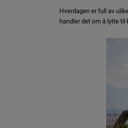
Rutiner er digg for søvnen
Hverdagen er full av ulik
handler det om å lytte ti
HJERNEHELSE
Nyheter
Uten hjernehelse – ingen annen helse
Vår mystiske, fantastiske hjerne
Ansvarlig utgiver: Takeda AS