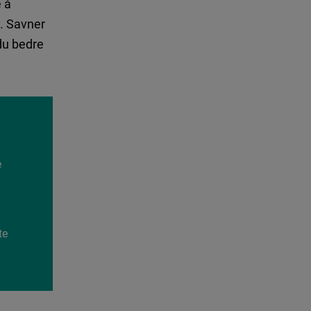
e å
v. Savner
 du bedre
e
te