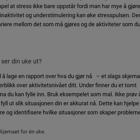
pel at stress ikke bare oppstår fordi man har mye å gjø
v inaktivitet og understimulering kan øke stresspulsen. Der
variere mellom det som må gjøres og de aktiviteter som du
ser din uke ut?
 å lage en rapport over hva du gjør nå – et slags skjema
rblikk over aktivitetsnivået ditt. Under finner du et tomt
a du kan fylle inn. Bruk eksempelet som mal. Ikke prøv 
fyll ut slik situasjonen din er akkurat nå. Dette kan hjel
re og identifisere hvilke situasjoner som skaper problem
 skjemaet for én uke.