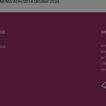
M/NO/ADH/0014 Oktober 2024
OSS
DI
Ans
ook
Inn
av 
uli
neu