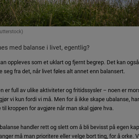
hutterstock)
s med balanse i livet, egentlig?
an oppleves som et uklart og fjernt begrep. Det kan også
 seg fra det, når livet føles alt annet enn balansert.
 er full av ulike aktiviteter og fritidssysler – noen er 
gjør vi kun fordi vi må. Men for å ikke skape ubalanse, ha
e til kroppen for avgjøre når man skal gjøre hva.
sbalanse handler rett og slett om å bli bevisst på egen kap
nger må man prioritere eller velge bort ting, for å orke. 