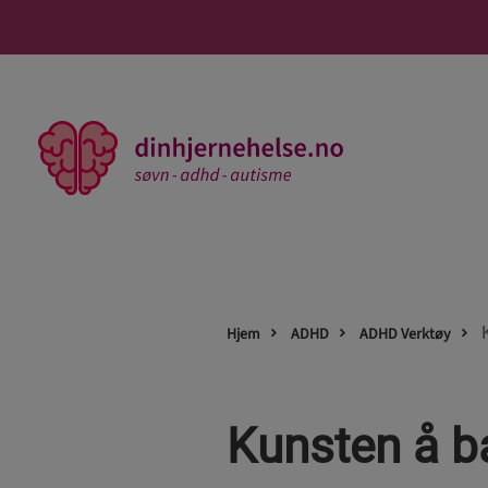
SØVN
Hjem
ADHD
ADHD Verktøy
Nyheter
Slik takler du søvnproblemer
3 tips for bedre søvn
Kunsten å ba
Søvnens betydning for din hjernehelse