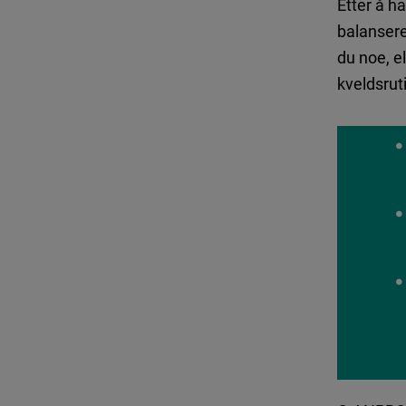
Etter å h
balansere
du noe, el
kveldsrut