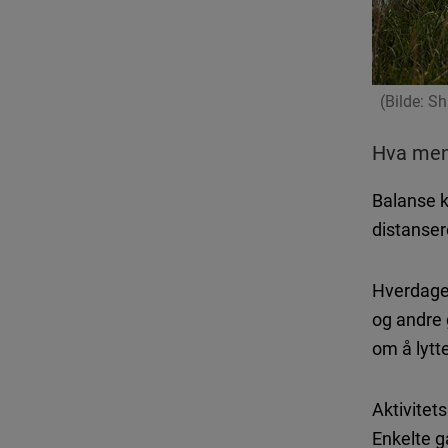
(Bilde: S
Hva mene
Balanse k
distansere
Hverdagen
og andre 
om å lytt
Aktivitet
Enkelte ga