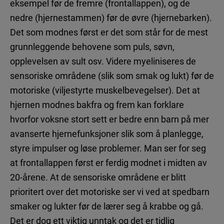
eksempel før de fremre (frontallappen), og de
nedre (hjernestammen) før de øvre (hjernebarken).
Det som modnes først er det som står for de mest
grunnleggende behovene som puls, søvn,
opplevelsen av sult osv. Videre myeliniseres de
sensoriske områdene (slik som smak og lukt) før de
motoriske (viljestyrte muskelbevegelser). Det at
hjernen modnes bakfra og frem kan forklare
hvorfor voksne stort sett er bedre enn barn på mer
avanserte hjernefunksjoner slik som å planlegge,
styre impulser og løse problemer. Man ser for seg
at frontallappen først er ferdig modnet i midten av
20-årene. At de sensoriske områdene er blitt
prioritert over det motoriske ser vi ved at spedbarn
smaker og lukter før de lærer seg å krabbe og gå.
Det er dog ett viktig unntak og det er tidlig