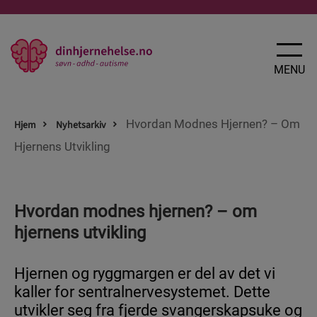
X
LUKK
MENU
Hvordan Modnes Hjernen? – Om
Hjem
Nyhetsarkiv
Hjernens Utvikling
SØVN
Hvordan modnes hjernen? – om
Nyheter
hjernens utvikling
Slik takler du søvnproblemer
3 tips for bedre søvn
Hjernen og ryggmargen er del av det vi
Søvnens betydning for din hjernehelse
kaller for sentralnervesystemet. Dette
Rutiner er digg for søvnen
utvikler seg fra fjerde svangerskapsuke og