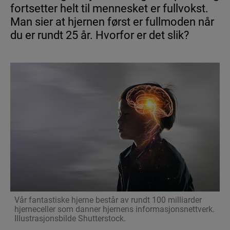
fortsetter helt til mennesket er fullvokst.
Man sier at hjernen først er fullmoden når
du er rundt 25 år. Hvorfor er det slik?
ADHD
Nyheter
ADHD hos voksne
ADHD verktøy
ADHD hos barn
Leve med ADHD
AUTISME
Vår fantastiske hjerne består av rundt 100 milliarder
hjerneceller som danner hjernens informasjonsnettverk.
Illustrasjonsbilde Shutterstock.
Nyheter