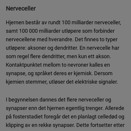
Autisme – hva vet vi?
Nerveceller
Søvnproblemer som følge av autisme
Hjernen består av rundt 100 milliarder nerveceller,
samt 100 000 milliarder utløpere som forbinder
nervecellene med hverandre. Det finnes to typer
HJERNEHELSE
utløpere: aksoner og dendritter. En nervecelle har
som regel flere dendritter, men kun ett akson.
Nyheter
Kontaktpunktet mellom to nevroner kalles en
Uten hjernehelse – ingen annen helse
synapse, og språket deres er kjemisk. Dersom
Vår mystiske, fantastiske hjerne
kjemien stemmer, utløser det elektriske signaler.
I begynnelsen dannes det flere nerveceller og
synapser enn det hjernen egentlig trenger. Allerede
på fosterstadiet foregår det en planlagt celledød og
Ansvarlig utgiver: Takeda AS
klipping av en rekke synapser. Dette fortsetter etter